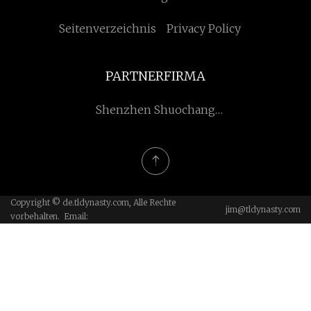
Seitenverzeichnis
Privacy Policy
PARTNERFIRMA
Shenzhen Shuochang
Energy Technology Co.,
Ltd.
Copyright © de.tldynasty.com, Alle Rechte
jim@tldynasty.com
vorbehalten. Email: