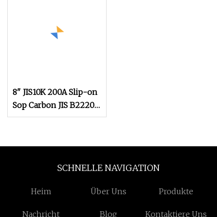
Flansch
8" JIS10K 200A Slip-on
Sop Carbon JIS B2220
5K 10K 16K 20K
Edelstahl 316L
geschmiedeter
Plattenschweißflansch
SCHNELLE NAVIGATION
Heim
Über Uns
Produkte
Nachricht
Blog
Kontaktiere Uns