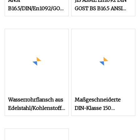
ANSI
JIS ASME En1092 DIN
B16.5/DIN/En1092/GOST/BS
GOST BS B16.5 ANSI
geschmiedet/Schmiedearmatur
Uni SABS SS304 316L
Kohlenstoff/Edelstahl
Edelstahl
Pn10/16
geschmiedeter Slip-
Schweißen/Schweißhals/Gewinde/Blind/Aufsteck-/Fla
on-Flansch
RF/FF-Rohrflansch
Wasserrohrflansch aus
Maßgeschneiderte
Edelstahl/Kohlenstoffstahl
DIN-Klasse 150
gemäß ASME ANSI
Edelstahl-/Edelstahl-
B16.5 DIN En1092
Stumpfschweißung,
also aufsteckbarer